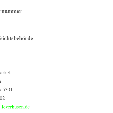
ernummer
sichtsbehörde
ark 4
n
6-5301
302
.leverkusen.de