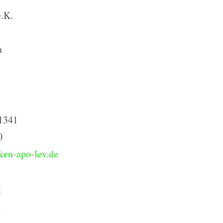
e.K.
n
 1341
0
ken-apo-lev.de
t
n